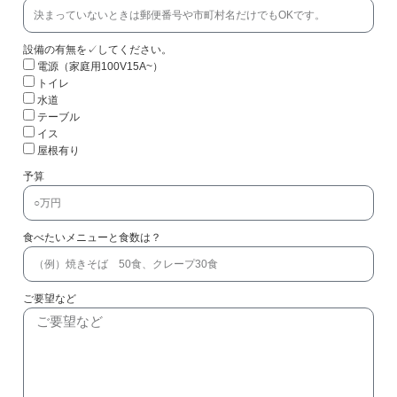
設備の有無を✓してください。
電源（家庭用100V15A~）
トイレ
水道
テーブル
イス
屋根有り
予算
食べたいメニューと食数は？
ご要望など