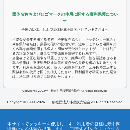
団体名称およびロゴマークの使用に関する権利保護につい
て
全国の団体、および団体結成を計画されている皆さまへ
当協会が長年使用する名称「移動販売協会」「キッチンカー協会」
や各県部会名は、業界の信頼の指標です。近年、これらと混同を招
く名称を無断使用する個人・団体が見受けられますが、これは利用
者の誤認を招き、健全な市場発展を阻害する行為です。
当協会は公正な競争を尊重しますが、組織の同一性を誤認させる名
称の使用は、不正競争防止法等の観点から是正を求める対象となり
ます。利用者保護のため、個人・組織を問わず、公序良俗に反する
類似名称の使用は固くお控えください。権利侵害が確認された場合
は、法に基づき適切に対処いたします。
Copyright© 2003〜 神奈川県移動販売協会 All Rights Reserved.
Copyright © 1999 -2026 一般社団法人移動販売協会 All Rights Reserved.
本サイトでクッキーを使用します。利用者の皆様に最も関
連性のある体験を提供します。 [同意する]をクリックする