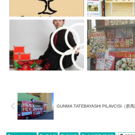
GUNMA TATEBAYASHI PILAVCISI（群