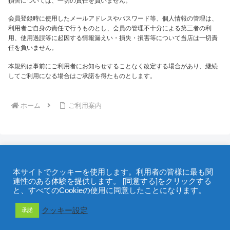
損害については、一切の責任を負いません。
会員登録時に使用したメールアドレスやパスワード等、個人情報の管理は、
利用者ご自身の責任で行うものとし、会員の管理不十分による第三者の利
用、使用過誤等に起因する情報漏えい・損失・損害等について当店は一切責
任を負いません。
本規約は事前にご利用者にお知らせすることなく改定する場合があり、継続
してご利用になる場合はご承諾を得たものとします。
ホーム
ご利用案内
本サイトでクッキーを使用します。利用者の皆様に最も関
連性のある体験を提供します。 [同意する]をクリックする
と、すべてのCookieの使用に同意したことになります。
©2005- 一般社団法人 移動販売協会 / 当サイトの画像・動画・文章は
クッキー設定
承諾
著作権で保護されています。
メニュー
ホーム
検索
トップ