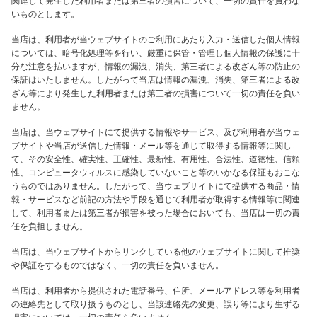
関連して発生した利用者または第三者の損害について、一切の責任を負わな
いものとします。
当店は、利用者が当ウェブサイトのご利用にあたり入力・送信した個人情報
については、暗号化処理等を行い、厳重に保管・管理し個人情報の保護に十
分な注意を払いますが、情報の漏洩、消失、第三者による改ざん等の防止の
保証はいたしません。したがって当店は情報の漏洩、消失、第三者による改
ざん等により発生した利用者または第三者の損害について一切の責任を負い
ません。
当店は、当ウェブサイトにて提供する情報やサービス、及び利用者が当ウェ
ブサイトや当店が送信した情報・メール等を通じて取得する情報等に関し
て、その安全性、確実性、正確性、最新性、有用性、合法性、道徳性、信頼
性、コンピュータウィルスに感染していないこと等のいかなる保証もおこな
うものではありません。したがって、当ウェブサイトにて提供する商品・情
報・サービスなど前記の方法や手段を通じて利用者が取得する情報等に関連
して、利用者または第三者が損害を被った場合においても、当店は一切の責
任を負担しません。
当店は、当ウェブサイトからリンクしている他のウェブサイトに関して推奨
や保証をするものではなく、一切の責任を負いません。
当店は、利用者から提供された電話番号、住所、メールアドレス等を利用者
の連絡先として取り扱うものとし、当該連絡先の変更、誤り等により生ずる