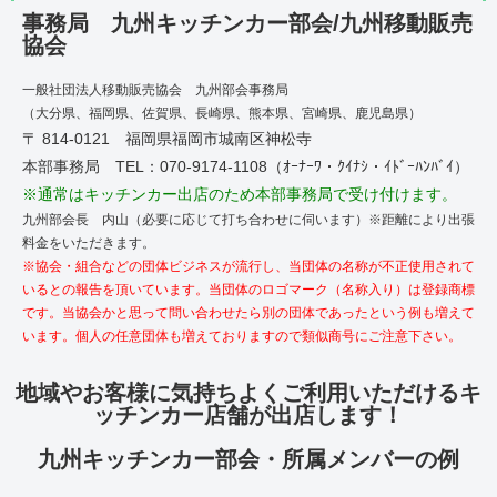
事務局 九州キッチンカー部会/九州移動販売
協会
一般社団法人移動販売協会 九州部会事務局
（大分県、福岡県、佐賀県、長崎県、熊本県、宮崎県、鹿児島県）
〒 814-0121 福岡県福岡市城南区神松寺
本部事務局 TEL：070-9174-1108（ｵｰﾅｰﾜ・ｸｲﾅｼ・ｲﾄﾞｰﾊﾝﾊﾞｲ）
※通常はキッチンカー出店のため本部事務局で受け付けます。
九州部会長 内山（必要に応じて打ち合わせに伺います）※距離により出張
料金をいただきます。
※協会・組合などの団体ビジネスが流行し、当団体の名称が不正使用されて
いるとの報告を頂いています。当団体のロゴマーク（名称入り）は登録商標
です。当協会かと思って問い合わせたら別の団体であったという例も増えて
います。個人の任意団体も増えておりますので類似商号にご注意下さい。
地域やお客様に気持ちよくご利用いただけるキ
ッチンカー店舗が出店します！
九州キッチンカー部会・所属メンバーの例