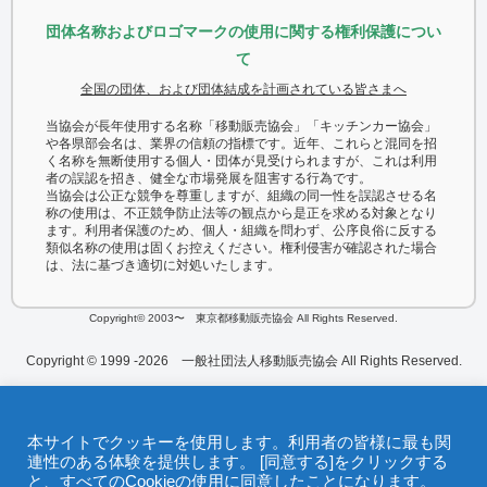
団体名称およびロゴマークの使用に関する権利保護につい
て
全国の団体、および団体結成を計画されている皆さまへ
当協会が長年使用する名称「移動販売協会」「キッチンカー協会」
や各県部会名は、業界の信頼の指標です。近年、これらと混同を招
く名称を無断使用する個人・団体が見受けられますが、これは利用
者の誤認を招き、健全な市場発展を阻害する行為です。
当協会は公正な競争を尊重しますが、組織の同一性を誤認させる名
称の使用は、不正競争防止法等の観点から是正を求める対象となり
ます。利用者保護のため、個人・組織を問わず、公序良俗に反する
類似名称の使用は固くお控えください。権利侵害が確認された場合
は、法に基づき適切に対処いたします。
Copyright© 2003〜 東京都移動販売協会 All Rights Reserved.
Copyright © 1999 -2026 一般社団法人移動販売協会 All Rights Reserved.
本サイトでクッキーを使用します。利用者の皆様に最も関
連性のある体験を提供します。 [同意する]をクリックする
と、すべてのCookieの使用に同意したことになります。