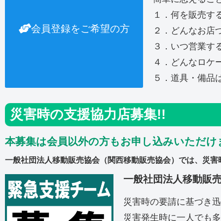
１．何を販売す
会員登録をご希望の方
２．どんなお店
３．いつ営業す
４．どんなロケ
５．道具・備品
災害時の支援協力店募集!!
本募集は会員以外の方もお申し込みいただけ
一般社団法人移動販売協会（関西移動販売協会）では、災害
一般社団法人移動販
災害時の要請に基づき迅
災害発生時に一人でも多