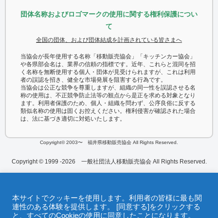
団体名称およびロゴマークの使用に関する権利保護につい
て
全国の団体、および団体結成を計画されている皆さまへ
当協会が長年使用する名称「移動販売協会」「キッチンカー協会」
や各県部会名は、業界の信頼の指標です。近年、これらと混同を招
く名称を無断使用する個人・団体が見受けられますが、これは利用
者の誤認を招き、健全な市場発展を阻害する行為です。
当協会は公正な競争を尊重しますが、組織の同一性を誤認させる名
称の使用は、不正競争防止法等の観点から是正を求める対象となり
ます。利用者保護のため、個人・組織を問わず、公序良俗に反する
類似名称の使用は固くお控えください。権利侵害が確認された場合
は、法に基づき適切に対処いたします。
Copyright© 2003〜 福井県移動販売協会 All Rights Reserved.
Copyright © 1999 -2026 一般社団法人移動販売協会 All Rights Reserved.
本サイトでクッキーを使用します。利用者の皆様に最も関
連性のある体験を提供します。 [同意する]をクリックする
と、すべてのCookieの使用に同意したことになります。