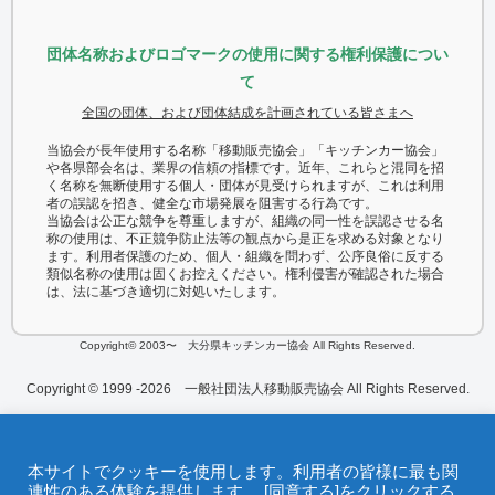
団体名称およびロゴマークの使用に関する権利保護につい
て
全国の団体、および団体結成を計画されている皆さまへ
当協会が長年使用する名称「移動販売協会」「キッチンカー協会」
や各県部会名は、業界の信頼の指標です。近年、これらと混同を招
く名称を無断使用する個人・団体が見受けられますが、これは利用
者の誤認を招き、健全な市場発展を阻害する行為です。
当協会は公正な競争を尊重しますが、組織の同一性を誤認させる名
称の使用は、不正競争防止法等の観点から是正を求める対象となり
ます。利用者保護のため、個人・組織を問わず、公序良俗に反する
類似名称の使用は固くお控えください。権利侵害が確認された場合
は、法に基づき適切に対処いたします。
Copyright© 2003〜 大分県キッチンカー協会 All Rights Reserved.
Copyright © 1999 -2026 一般社団法人移動販売協会 All Rights Reserved.
本サイトでクッキーを使用します。利用者の皆様に最も関
連性のある体験を提供します。 [同意する]をクリックする