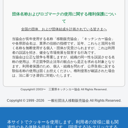
団体名称およびロゴマークの使用に関する権利保護につい
て
全国の団体、および団体結成を計画されている皆さまへ
当協会が長年使用する名称「移動販売協会」「キッチンカー協会」
や各県部会名は、業界の信頼の指標です。近年、これらと混同を招
く名称を無断使用する個人・団体が見受けられますが、これは利用
者の誤認を招き、健全な市場発展を阻害する行為です。
当協会は公正な競争を尊重しますが、組織の同一性を誤認させる名
称の使用は、不正競争防止法等の観点から是正を求める対象となり
ます。利用者保護のため、個人・組織を問わず、公序良俗に反する
類似名称の使用は固くお控えください。権利侵害が確認された場合
は、法に基づき適切に対処いたします。
Copyright© 2003〜 三重県キッチンカー協会 All Rights Reserved.
Copyright © 1999 -2026 一般社団法人移動販売協会 All Rights Reserved.
本サイトでクッキーを使用します。利用者の皆様に最も関
連性のある体験を提供します。 [同意する]をクリックする