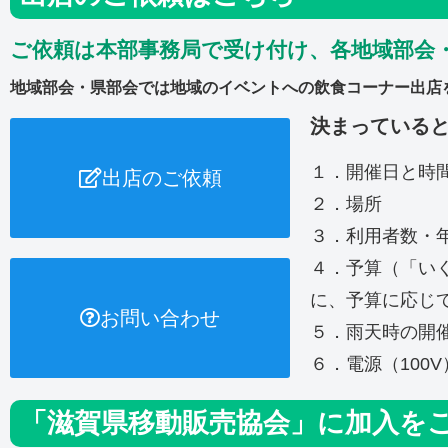
ご依頼は本部事務局で受け付け、各地域部会
地域部会・県部会では地域のイベントへの飲食コーナー出店
決まっている
１．開催日と時
出店のご依頼
２．場所
３．利用者数・
４．予算（「い
に、予算に応じ
お問い合わせ
５．雨天時の開
６．電源（100
「滋賀県移動販売協会」に加入を