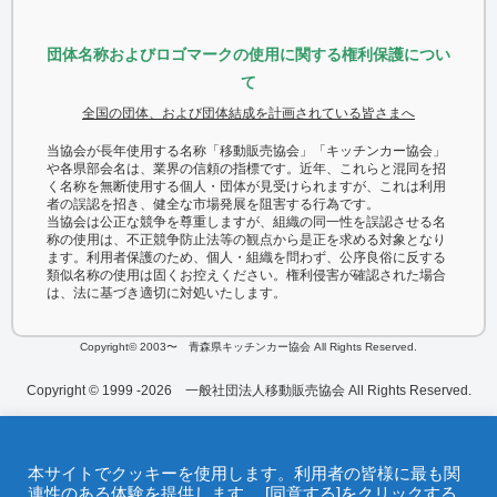
団体名称およびロゴマークの使用に関する権利保護につい
て
全国の団体、および団体結成を計画されている皆さまへ
当協会が長年使用する名称「移動販売協会」「キッチンカー協会」
や各県部会名は、業界の信頼の指標です。近年、これらと混同を招
く名称を無断使用する個人・団体が見受けられますが、これは利用
者の誤認を招き、健全な市場発展を阻害する行為です。
当協会は公正な競争を尊重しますが、組織の同一性を誤認させる名
称の使用は、不正競争防止法等の観点から是正を求める対象となり
ます。利用者保護のため、個人・組織を問わず、公序良俗に反する
類似名称の使用は固くお控えください。権利侵害が確認された場合
は、法に基づき適切に対処いたします。
Copyright© 2003〜 青森県キッチンカー協会 All Rights Reserved.
Copyright © 1999 -2026 一般社団法人移動販売協会 All Rights Reserved.
本サイトでクッキーを使用します。利用者の皆様に最も関
連性のある体験を提供します。 [同意する]をクリックする