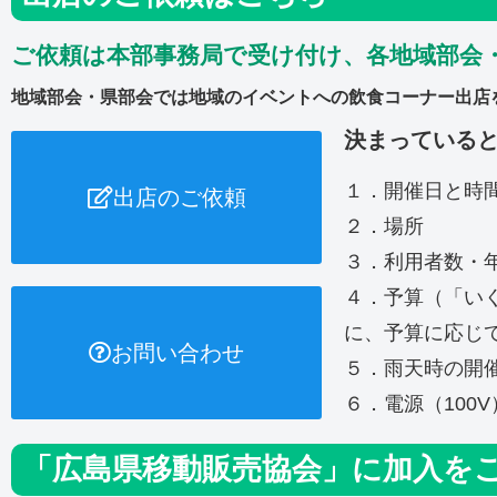
ご依頼は本部事務局で受け付け、各地域部会
地域部会・県部会では地域のイベントへの飲食コーナー出店
決まっている
１．開催日と時
出店のご依頼
２．場所
３．利用者数・
４．予算（「い
に、予算に応じ
お問い合わせ
５．雨天時の開
６．電源（100
「広島県移動販売協会」に加入を