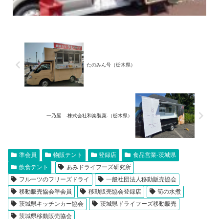
たのみん号（栃木県）
一乃屋 -株式会社和楽製菓-（栃木県）
準会員
物販テント
登録店
食品営業-茨城県
飲食テント
あみドライフーズ研究所
フルーツのフリーズドライ
一般社団法人移動販売協会
移動販売協会準会員
移動販売協会登録店
筍の水煮
茨城県キッチンカー協会
茨城県ドライフーズ移動販売
茨城県移動販売協会