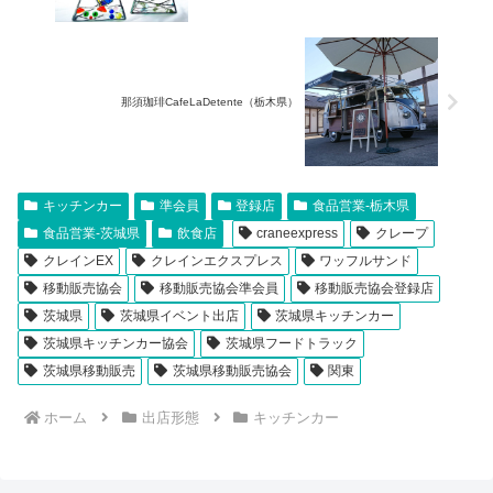
那須珈琲CafeLaDetente（栃木県）
キッチンカー
準会員
登録店
食品営業-栃木県
食品営業-茨城県
飲食店
craneexpress
クレープ
クレインEX
クレインエクスプレス
ワッフルサンド
移動販売協会
移動販売協会準会員
移動販売協会登録店
茨城県
茨城県イベント出店
茨城県キッチンカー
茨城県キッチンカー協会
茨城県フードトラック
茨城県移動販売
茨城県移動販売協会
関東
ホーム
出店形態
キッチンカー