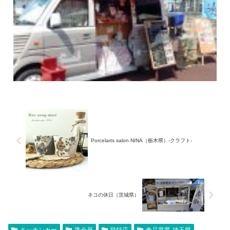
Porcelarts salon NINA（栃木県）-クラフト-
ネコの休日（茨城県）
キッチンカー
準会員
登録店
食品営業-埼玉県