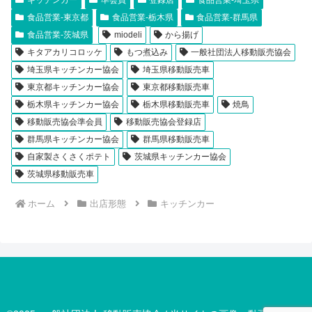
食品営業-東京都
食品営業-栃木県
食品営業-群馬県
食品営業-茨城県
miodeli
から揚げ
キタアカリコロッケ
もつ煮込み
一般社団法人移動販売協会
埼玉県キッチンカー協会
埼玉県移動販売車
東京都キッチンカー協会
東京都移動販売車
栃木県キッチンカー協会
栃木県移動販売車
焼鳥
移動販売協会準会員
移動販売協会登録店
群馬県キッチンカー協会
群馬県移動販売車
自家製さくさくポテト
茨城県キッチンカー協会
茨城県移動販売車
ホーム
出店形態
キッチンカー