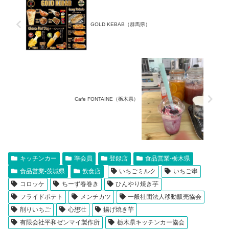
GOLD KEBAB（群馬県）
Cafe FONTAINE（栃木県）
キッチンカー
準会員
登録店
食品営業-栃木県
食品営業-茨城県
飲食店
いちごミルク
いちご串
コロッケ
ちーず春巻き
ひんやり焼き芋
フライドポテト
メンチカツ
一般社団法人移動販売協会
削りいちご
心想壮
揚げ焼き芋
有限会社平和ゼンマイ製作所
栃木県キッチンカー協会