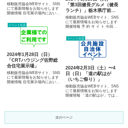
移動販売協会WEBサイト、SNS
「第3回健長グルメ（健長
にて最新情報をお知らせします
ランチ）」栃木県庁前芝
開催情報 住宅展示場内におい
生広場（元栃木会館跡
移動販売協会WEBサイト、SNS
て、イベントに参加いただきま
地）
にて最新情報をお知らせします
したお客様に、チケットと交換
イベント出店
開催情報 予 約 サ イ ト 今回か
でプレゼントさせていただきま
ら予約できるようになりまし
す。 会場のご案内 出店者 ※各
た！人気メニューは売り切れて
出店者の写真は販売メニューの
イベント出店
しまう前にご予約下さい♪地産地
イメー...
消、食育、フードロス削減、子
育て支援をテーマにして、移動
販...
2024年1月28日（日）
「CRTハウジング佐野総
合住宅展示場」
2024年2月3日（土）〜4
移動販売協会WEBサイト、SNS
日（日）「道の駅はが
にて最新情報をお知らせします
（いちご祭り）」
開催情報 住宅展示場内におい
移動販売協会WEBサイト、SNS
て、イベントに参加いただきま
にて最新情報をお知らせします
したお客様に、チケットと交換
開催情報 「道の駅はが」では毎
でプレゼントさせていただきま
年恒例となりました「いちご祭
す。会場のご案内出店者※各出
り」です。いちご王国栃木の美
店者の写真は販売メニューのイ
味しいいちごを直売！とちおと
メージです。...
め、とちあいかの販売と地方発
次のページ
送も行います。 スイーツ食べ
比べイベ...