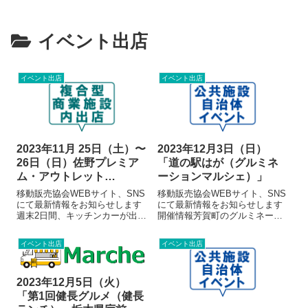
イベント出店
イベント出店
イベント出店
2023年11月 25日（土）〜
2023年12月3日（日）
26日（日）佐野プレミア
「道の駅はが（グルミネ
ム・アウトレット
ーションマルシェ）」
「BLACK FRIDAY」
移動販売協会WEBサイト、SNS
移動販売協会WEBサイト、SNS
にて最新情報をお知らせします
にて最新情報をお知らせします
週末2日間、キッチンカーが出店
開催情報芳賀町のグルミネーシ
します。開催情報佐野プレミア
ョンと同時開催のイベントで
ム・アウトレット内特設コーナ
す！今年も人気の店舗が出店し
イベント出店
イベント出店
ーにキッチンカーが出店しま
ます♪たくさんの皆様のご来場を
す。詳細は公式WEBサイトで御
お待ちしています。開催地のご
覧ください。佐野プレミアム・
案内出店者※各出店者の写真は
アウトレッ...
販売メニュ...
2023年12月5日（火）
「第1回健長グルメ（健長