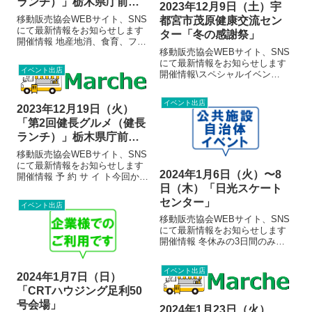
ランチ）」栃木県庁前芝
2023年12月9日（土）宇
生広場（元栃木会館跡
移動販売協会WEBサイト、SNS
都宮市茂原健康交流セン
地）
にて最新情報をお知らせします
ター「冬の感謝祭」
開催情報 地産地消、食育、フー
移動販売協会WEBサイト、SNS
ドロス削減、子育て支援をテー
にて最新情報をお知らせします
マにして、移動販売協会の地域
イベント出店
開催情報\スペシャルイベン
イベントがスタートします。少
ト//・フォークソングライブ
しでも地域の食材を知っていた
「しのYAN＆ふらいぱん」 １
だき、美味しく食べて楽しい食
イベント出店
１：３０～１２：３０・お楽し
事から心と...
2023年12月19日（火）
み抽選会 １０：００～ 無く
「第2回健長グルメ（健長
なり次第終了 お一人様１回限
ランチ）」栃木県庁前芝
り・キッ...
生広場（元栃木会館跡
移動販売協会WEBサイト、SNS
地）
にて最新情報をお知らせします
2024年1月6日（火）〜8
開催情報 予 約 サ イ ト今回から
予約できるようになりました！
日（木）「日光スケート
人気メニューは売り切れてしま
センター」
イベント出店
う前にご予約下さい♪地産地消、
移動販売協会WEBサイト、SNS
食育、フードロス削減、子育て
にて最新情報をお知らせします
支援をテーマにして、移動販売
開催情報 冬休みの3日間のみで
協...
すが、日光スケートセンターに
出店します。7日（水）は
イベント出店
GULKEBABの都合によりお休み
2024年1月7日（日）
となりました。 会場のご案内
「CRTハウジング足利50
出店者 ※各出店者の写真は販売
号会場」
メ...
2024年1月23日（火）