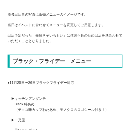
※各出店者の写真は販売メニューのイメージです。
当日はイベントに合わせてメニューを変更してご用意します。
出店予定だった「壺焼き芋いももい」は体調不良のため出店を見合わせて
いただくこととなりました。
ブラック・フライデー メニュー
●11月25日〜26日ブラックフライデー対応
▶キッチンアンダンテ
Black 綿あめ
（チョコ味カップわたあめ、モノクロのロゴシール付き！）
▶一乃屋