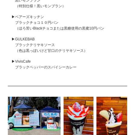
黒いモンブラン
（特別仕様！黒いモンブラン）
▶ベアーズキッチン
ブラックチョコ１０円パン
（ほろ苦いBlackチョコまたは黒糖使用の黒蜜10円パン
▶GULKEBAB
ブラックテリヤキソース
（色は黒っぽいけど甘口のテリヤキソース）
▶VivisCafe
ブラックペッパーのスパイシーカレー