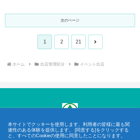
いただきます。お子様も、大人
い出を・・・「天使の森 佐野オ
も輝く笑顔で一日楽しめる「天
リヴィエ」は、家族の素敵な思
使の森 小山ルミナス」あなた
い出を残せるテ...
の素敵な思い出を・・・天使の
次のページ
森の1号店。自然の光の中で撮影
するロケーショ...
1
2
21
ホーム
出店管理区分
イベント出店
本サイトでクッキーを使用します。利用者の皆様に最も関
©2005- 一般社団法人 移動販売協会 / 当サイトの画像・動画・文章は
連性のある体験を提供します。 [同意する]をクリックする
著作権で保護されています。
と、すべてのCookieの使用に同意したことになります。