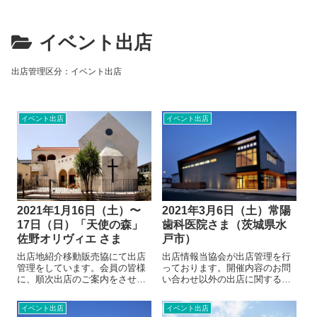
イベント出店
出店管理区分：イベント出店
イベント出店
イベント出店
2021年1月16日（土）〜
2021年3月6日（土）常陽
17日（日）「天使の森」
歯科医院さま（茨城県水
佐野オリヴィエ さま
戸市）
出店地紹介移動販売協にて出店
出店情報当協会が出店管理を行
管理をしています。会員の皆様
っております。開催内容のお問
に、順次出店のご案内をさせて
い合わせ以外の出店に関するお
いただきます。テーマパークの
問い合わせにつきましては、当
ような写真館「天使の森 佐野
協会へお願いいたします。出店
イベント出店
イベント出店
オリヴィエ」あなたの素敵な思
に関するお問い合わせ開催地情