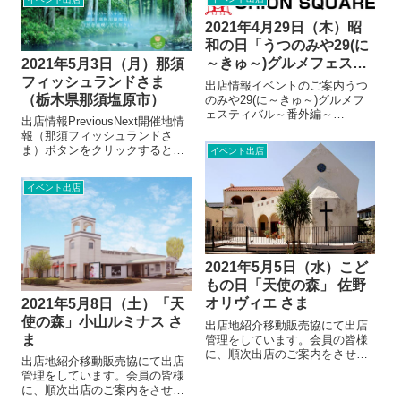
17:00出店者ぐるめ号ドリーム
地道の駅サシバの里いちかい〒
（BISTRO×DREAM号）提供メ
321-3423 栃木県芳賀郡市貝町大
2021年4月29日（木）昭
ニュー・ク...
字市塙1270出店日：出店者一覧
和の日「うつのみや29(に
■...
～きゅ～)グルメフェステ
2021年5月3日（月）那須
ィバル～番外編～」
フィッシュランドさま
出店情報イベントのご案内うつ
（栃木県那須塩原市）
のみや29(に～きゅ～)グルメフ
ェスティバル～番外編～
出店情報PreviousNext開催地情
4/29(木・祝日)はオリオンスクエ
報（那須フィッシュランドさ
アにて、『うつのみや29（に～
ま）ボタンをクリックすると
イベント出店
きゅ～）グルメフェスティバル
「那須フィッシュランド」の公
～番外編～』を開催します！！
式ページに移動します。那須フ
毎年29(肉)の日に開催し、今回
イベント出店
ィッシュランド公式WEBサイト
は番...
アクセス● JR宇都宮線 … 黒
磯駅より車で約15Km、約2...
2021年5月5日（水）こど
もの日「天使の森」 佐野
オリヴィエ さま
2021年5月8日（土）「天
使の森」小山ルミナス さ
出店地紹介移動販売協にて出店
ま
管理をしています。会員の皆様
に、順次出店のご案内をさせて
出店地紹介移動販売協にて出店
いただきます。テーマパークの
管理をしています。会員の皆様
ような写真館「天使の森 佐野
に、順次出店のご案内をさせて
オリヴィエ」あなたの素敵な思