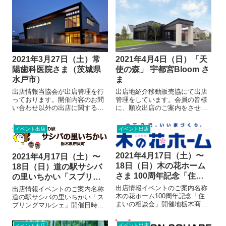
い出を・・・「天使の森 佐野オ
報（常陽歯科医院さま）2020年
リヴィエ」は、家族の素敵な思
5月12日 リニューアルオープ
い出を残せるテ...
ン電話02...
2021年3月27日（土）常
2021年4月4日（日）「天
陽歯科医院さま（茨城県
使の森」 宇都宮Bloom さ
水戸市）
ま
出店情報当協会が出店管理を行
出店地紹介移動販売協にて出店
っております。開催内容のお問
管理をしています。会員の皆様
い合わせ以外の出店に関するお
に、順次出店のご案内をさせて
問い合わせにつきましては、当
いただきます。テーマパークの
協会へお願いいたします。出店
ような写真館「天使の森 宇都宮
イベント出店
イベント出店
に関するお問い合わせ開催地情
Bloom」あなたの素敵な思い出
報（常陽歯科医院さま）2020年
を・・・「天使の森 佐野オリヴ
5月12日 リニューアルオープ
ィエ」は、家族の素敵な思い出
2021年4月17日（土）〜
2021年4月17日（土）〜
ン電話02...
を残せ...
18日（日）木の花ホーム
18日（日）道の駅サシバ
さま 100周年記念「住ま
の里いちかい「スプリン
いの相談会」
グマルシェ」
出店情報イベントのご案内名称
出店情報イベントのご案内名称
木の花ホーム100周年記念「住
道の駅サシバの里いちかい「ス
まいの相談会」開催地栃木商工
プリングマルシェ」開催日時２
会議所〒328-8585 栃木県栃木
０２１年４月１７日（土）〜１
市片柳町2-1-46開催時刻10:00-
８日（日）１０時〜１７時開催
イベント出店
イベント出店