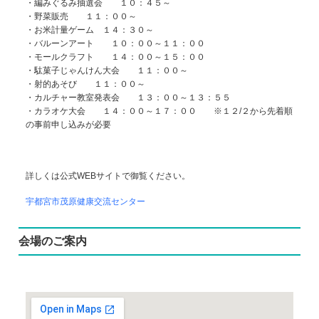
・編みぐるみ抽選会 １０：４５～
・野菜販売 １１：００～
・お米計量ゲーム １４：３０～
・バルーンアート １０：００～１１：００
・モールクラフト １４：００～１５：００
・駄菓子じゃんけん大会 １１：００～
・射的あそび １１：００～
・カルチャー教室発表会 １３：００～１３：５５
・カラオケ大会 １４：００～１７：００ ※１２/２から先着順
の事前申し込みが必要
詳しくは公式WEBサイトで御覧ください。
宇都宮市茂原健康交流センター
会場のご案内