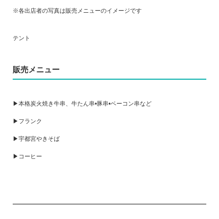
※各出店者の写真は販売メニューのイメージです
テント
販売メニュー
▶本格炭火焼き牛串、牛たん串•豚串•ベーコン串など
▶フランク
▶宇都宮やきそば
▶コーヒー