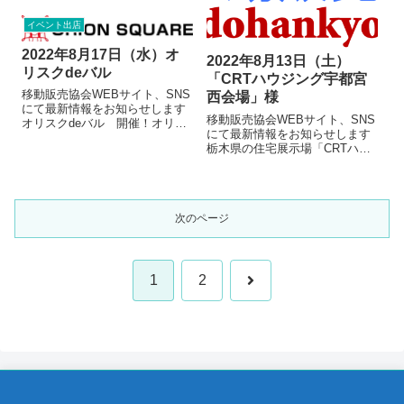
ご来場者の皆様にご協力をお願
ださい。皆さ...
いいたします。【参考】栃木県
イベント出店
公式WEBサイトより 警戒度レ
ベルの判断に使用する指標及び
2022年8月17日（水）オ
目安について 「新しい生活様
2022年8月13日（土）
リスクdeバル
式」の実践例（...
「CRTハウジング宇都宮
移動販売協会WEBサイト、SNS
西会場」様
にて最新情報をお知らせします
移動販売協会WEBサイト、SNS
オリスクdeバル 開催！オリス
にて最新情報をお知らせします
クで楽しく一杯いかがでしょ
栃木県の住宅展示場「CRTハウ
う！？美味しいお酒とおつまみ
ジング 宇都宮西会場」 様に
をご用意します！入口での手指
ご利用いただきます。入口での
消毒等の感染防止対策にご協力
手指消毒等の感染防止対策にご
ください。皆さまのご来場お待
協力ください。皆さまのご来場
ちしておりま...
次のページ
お待ちしております 開催地 ご
利用の...
1
2