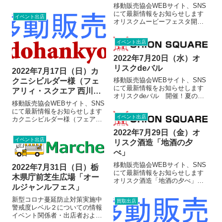
も今回で8回目（たぶん・・・）
移動販売協会WEBサイト、SNS
となりました！当協会を代表す
にて最新情報をお知らせします
イベント出店
る店舗が地域マルシェを盛り上
オリスクムービーフェスタ開催
げます。ご家族、お友達、職場
のお知らせオリオンスクエアで
のかたをお誘い合わせの上、コ
映画鑑賞！！ 詳細はこちらから
イベント出店
ロナ対策をして...
どうぞ▶ 開催日：7月9日(土)
時間：10:30～17:00入場料：無
2022年7月20日（水）オ
料 今回は、自主製作...
リスクdeバル
2022年7月17日（日）カ
移動販売協会WEBサイト、SNS
クニシビルダー様（フェ
にて最新情報をお知らせします
アリィ・スクエア 西川田
オリスクdeバル 開催！夏の1
住宅展示場内）
移動販売協会WEBサイト、SNS
回目！オリスクで疲れを癒やし
にて最新情報をお知らせします
てください！美味しいお酒とお
イベント出店
カクニシビルダー様（フェアリ
つまみをご用意します！入口で
ィ・スクエア 西川田住宅展示場
の手指消毒等の感染防止対策に
2022年7月29日（金）オ
内）総合ハウスメーカー「カク
ご協力ください。皆さまのご来
イベント出店
リスク酒造「地酒の夕
ニシビルダー」様のモデルハウ
場お待ち...
スで、ご商談、ご見学等イベン
べ」
ト参加を頂いたお客様にご提供
移動販売協会WEBサイト、SNS
します。 ...
2022年7月31日（日）栃
にて最新情報をお知らせします
木県庁前芝生広場「オー
オリスク酒造「地酒の夕べ」開
ルジャンルフェス」
催！美味しいお酒とおつまみを
ご用意します！生演奏を聞きな
新型コロナ蔓延防止対策実施中
買取出店
がら、オリスクで楽しく一杯や
警戒度レベル２についての情報
りませんか！？入口での手指消
イベント関係者・出店者および
毒等の感染防止対策にご協力く