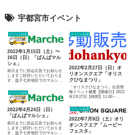
宇都宮市イベント
イベント出店
イベント出店
2022年1月15日（土）〜
16日（日）「ばんばマル
シェ」
2022年2月27日（日）オ
前日までに折込広告でお知らせ
リオンスクエア「オリス
しますご好評いただいておりま
クひなまつり」
す、益子七井地区でのマルシェ
も今回で8回目（たぶん・・・）
「オリスクひなまつり」出店情
となりました！当協会を代表す
報イベント概要【開催日】2022
イベント出店
る店舗が地域マルシェを盛り上
年2月27日【時間】11:00～
げます。ご家族、お友達、職場
16:00【内容】飲食販売、物品販
のかたをお誘い合わせの上、コ
売【主催】オリオンスクエア開
ロナ対策をして...
2022年4月24日（日）
イベント出店
催地オリオンスクエア〒320-
「ばんばマルシェ」
0802 栃木県宇都宮市江野町８
2022年7月9日（土）オリ
−３出店者店舗詳細キッチ...
前日までに折込広告でお知らせ
オンスクエア「ムービー
しますご好評いただいておりま
フェスタ」
す、益子七井地区でのマルシェ