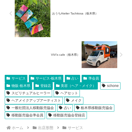
おうちAtelier Tachitosa（栃木県）
ViVi’s cafe（栃木県）
サービス
サービス-栃木県
占い
準会員
物販-栃木県
登録店
美容（ヘア・メイク）
schone
スピリチュアルヒーラー
ヘアセット
ヘアメイクアップアーティスト
メイク
一般社団法人移動販売協会
占い
栃木県移動販売協会
移動販売協会準会員
移動販売協会登録店
ホーム
出店形態
サービス