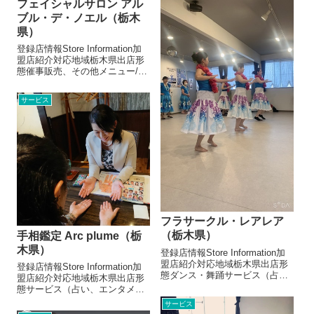
フェイシャルサロン アル
がないため、全国どこへで...
ブル・デ・ノエル（栃木
県）
登録店情報Store Information加
盟店紹介対応地域栃木県出店形
態催事販売、その他メニュー/販
売・取扱品目ハンドマッサージ
その他ドリンク物販200円～500
サービス
円お店より自分自身もイベント
が大好きです！！大好きなイベ
ントに参加し、ご来...
フラサークル・レアレア
（栃木県）
手相鑑定 Arc plume（栃
木県）
登録店情報Store Information加
盟店紹介対応地域栃木県出店形
登録店情報Store Information加
態ダンス・舞踊サービス（占
盟店紹介対応地域栃木県出店形
い、エンタメ系など）メニュー/
態サービス（占い、エンタメ系
販売・取扱品目フラダンス（フ
など）手相鑑定メニュー/販売・
サービス
ラ団体）お店よりフラダンス サ
取扱品目手相鑑定 15分1000円