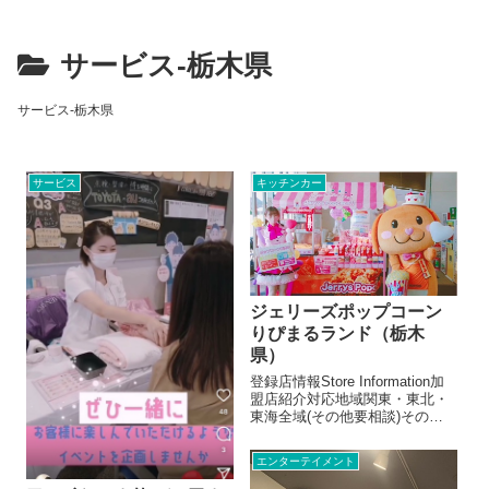
サービス-栃木県
サービス-栃木県
サービス
キッチンカー
ジェリーズポップコーン
りぴまるランド（栃木
県）
登録店情報Store Information加
盟店紹介対応地域関東・東北・
東海全域(その他要相談)その場
で作ったポップコーンを提供す
るのではなく、既存のポップコ
エンターテイメント
ーンを袋詰めのみして提供する
方法であれば、許可取得の必要