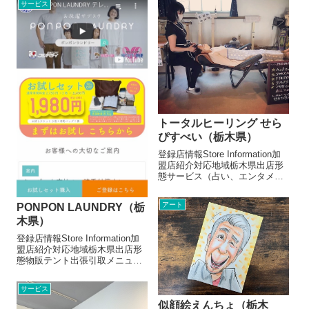
サービス
ークルのレアレアです。13年目
※開運アドバイス付きお店より
になります。自分を、解...
あなたの夢が叶うまでトコトン
応援します！この店...
トータルヒーリング せら
ぴすべい（栃木県）
登録店情報Store Information加
盟店紹介対応地域栃木県出店形
態サービス（占い、エンタメ系
など）メニュー/販売・取扱品目
ヘッドマッサージ20分 2,000円
アート
PONPON LAUNDRY（栃
マヤ暦占い 20分 2,000円リフ
レクソロジー 20分 2,000演
木県）
技...
登録店情報Store Information加
盟店紹介対応地域栃木県出店形
態物販テント出張引取メニュー/
販売・取扱品目洗濯洗剤2200
円〜洗濯雑貨550円～お店より
サービス
もうお洗濯に悩まされない！創
業114年のクリーニング屋さん
似顔絵えんちょ（栃木