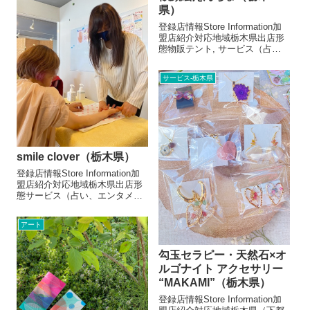
が作った本物の洗濯...
県）
登録店情報Store Information加
盟店紹介対応地域栃木県出店形
態物販テント, サービス（占
い、エンタメ系など）メニュー/
販売・取扱品目似顔絵2500円～
サービス-栃木県
お店より似顔絵で多くの人を笑
顔に！笑顔をお届けします₍₍ ◝(
´ω´ )◟...
smile clover（栃木県）
登録店情報Store Information加
盟店紹介対応地域栃木県出店形
態サービス（占い、エンタメ系
など）メニュー/販売・取扱品目
《ハンドリフレ》ショート(15
アート
分)1,000円、ロング(30分)2,000
円お店より《頑張るあなたへ心
からの...
勾玉セラピー・天然石×オ
ルゴナイト アクセサリー
“MAKAMI”（栃木県）
登録店情報Store Information加