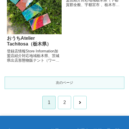
盟店紹介対応地域栃木県（下都
賀郡全般、宇都宮市 、栃木市、
鹿沼市、小山市、大田原市、那
須）出店形態物販テントサービ
ス（占い、エンタメ系など）メ
ニュー/販売・取扱品目勾玉セラ
ピー体験 20分150...
おうちAtelier
Tachitosa（栃木県）
登録店情報Store Information加
盟店紹介対応地域栃木県、茨城
県出店形態物販テント（ワーク
ショップ含む）メニュー/販売・
取扱品目ボタニーペインティン
グ作品1000円～、キッチンソー
プ800円、ワークショップ700円
次のページ
～他お店より蓮...
1
2
ホーム
営業地域
サービス営業地域
サービ