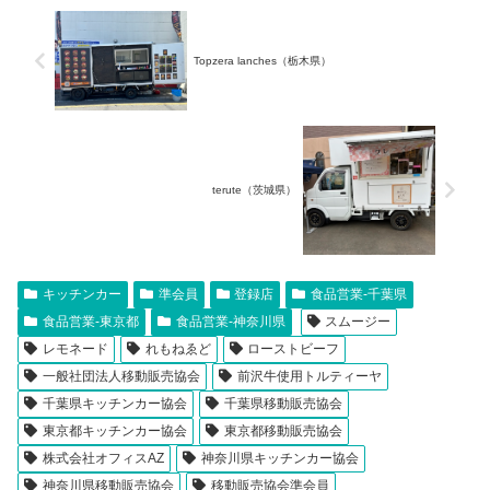
Topzera lanches（栃木県）
terute（茨城県）
キッチンカー
準会員
登録店
食品営業-千葉県
食品営業-東京都
食品営業-神奈川県
スムージー
レモネード
れもねゑど
ローストビーフ
一般社団法人移動販売協会
前沢牛使用トルティーヤ
千葉県キッチンカー協会
千葉県移動販売協会
東京都キッチンカー協会
東京都移動販売協会
株式会社オフィスAZ
神奈川県キッチンカー協会
神奈川県移動販売協会
移動販売協会準会員