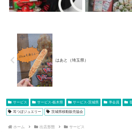
はあと（埼玉県）
サービス
サービス-栃木県
サービス-茨城県
準会員
耳つぼジュエリー
茨城県移動販売協会
ホーム
出店形態
サービス