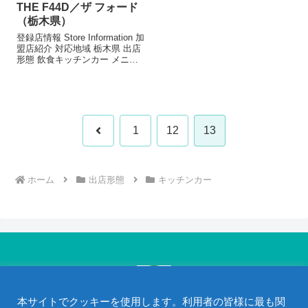
THE F44D／ザ フォード
（栃木県）
登録店情報 Store Information 加
盟店紹介 対応地域 栃木県 出店
形態 飲食キッチンカー メニュ
ー/販売・取扱品目（参考数値で
す） ナンホットサンドクルンジ
コーヒーカフェオレコーヒーゼ
リーオレポテト＆からあげアイ
スの天ぷらク...
1
12
13
ホーム
出店形態
キッチンカー
本サイトでクッキーを使用します。利用者の皆様に最も関