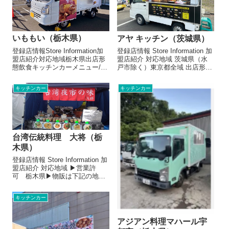
いももい（栃木県）
アヤ キッチン（茨城県）
登録店情報Store Information加
登録店情報 Store Information 加
盟店紹介対応地域栃木県出店形
盟店紹介 対応地域 茨城県（水
態飲食キッチンカーメニュー/販
戸市除く）東京都全域 出店形態
売・取扱品目（参考数値です）
飲食キッチンカー, 飲食テント
壺焼き芋 100g/¥200〜お店よ
メニュー/販売・取扱品目（参考
キッチンカー
キッチンカー
り壺焼き芋専用の壺で、一つひ
数値です） 適正価格の健康的な
とつ丁寧に時間をかけて焼き上
新鮮たっぶり、バラエティーソ
げ、ねっとりとし...
ース入チ...
台湾伝統料理 大将（栃
木県）
登録店情報 Store Information 加
盟店紹介 対応地域 ▶営業許
可 栃木県▶物販は下記の地域
対応 栃木県内 茨城県内 群
馬県内 出店形態 飲食キッチン
キッチンカー
カー, 飲食テント メニュー/販
売・取扱品目（参考数値です）
台湾まぜそば、...
アジアン料理マハール宇