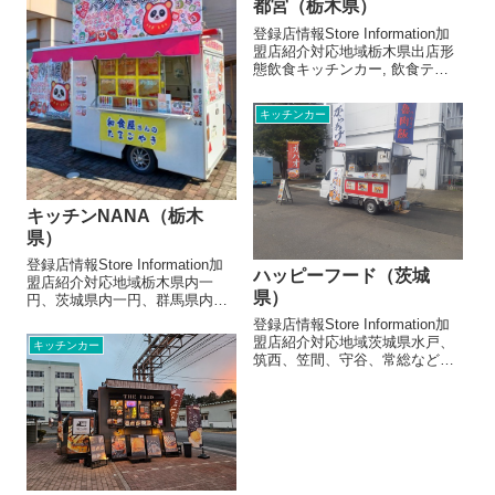
都宮（栃木県）
登録店情報Store Information加
盟店紹介対応地域栃木県出店形
態飲食キッチンカー, 飲食テン
トメニュー/販売・取扱品目（参
考数値です）ナンORライスカレ
キッチンカー
ー 700円ケバブ 600円タンド
リーチキン 500円サモサ 200
円ソーセ...
キッチンNANA（栃木
県）
登録店情報Store Information加
ハッピーフード（茨城
盟店紹介対応地域栃木県内一
県）
円、茨城県内一円、群馬県内一
円出店形態飲食キッチンカーメ
登録店情報Store Information加
ニュー/販売・取扱品目（参考数
盟店紹介対応地域茨城県水戸、
キッチンカー
値です）元祖パンダだるま焼
筑西、笠間、守谷、常総など県
き ４００円～和食屋さんのた
西、県南栃木県、千葉県も自宅
まごやき ５００円～お店よ
（筑西市）から1時間半ぐらいの
り...
ところならOKです。出店形態飲
食キッチンカーメニュー/販売・
取扱品目（参考数値で...