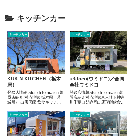
キッチンカー
キッチンカー
キッチンカー
KUKIN KITCHEN（栃木
u3doco(ウミドコ)／合同
県）
会社ウミドコ
登録店情報 Store Information 加
登録店情報Store Information加
盟店紹介 対応地域 栃木県（茨
盟店紹介対応地域東京埼玉神奈
城県） 出店形態 飲食キッチン
川千葉山梨静岡出店形態飲食キ
カー メニュー/販売・取扱品目
ッチンカーメニュー/販売・取扱
（参考数値です） ロティサリー
品目（参考数値です）サバサン
キッチンカー
キッチンカー
チキン 1匹 2000円
ド各種750円〜クラフトビール
...
各種700円〜じゃがいもとチー
ズのガレット500円...