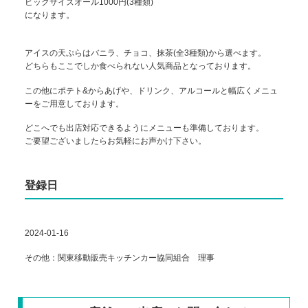
ビッグサイズオール1000円(3種類)
になります。
アイスの天ぷらはバニラ、チョコ、抹茶(全3種類)から選べます。
どちらもここでしか食べられない人気商品となっております。
この他にポテト&からあげや、ドリンク、アルコールと幅広くメニュ
ーをご用意しております。
どこへでも出店対応できるようにメニューも準備しております。
ご要望ございましたらお気軽にお声かけ下さい。
登録日
2024-01-16
その他：関東移動販売キッチンカー協同組合 理事