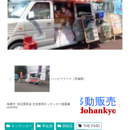
ハッピーフード（茨城県）
保護中: 埼玉県部会 文化祭用キッチンカー提案書
ver0302
キッチンカー
準会員
登録店
THE F44D