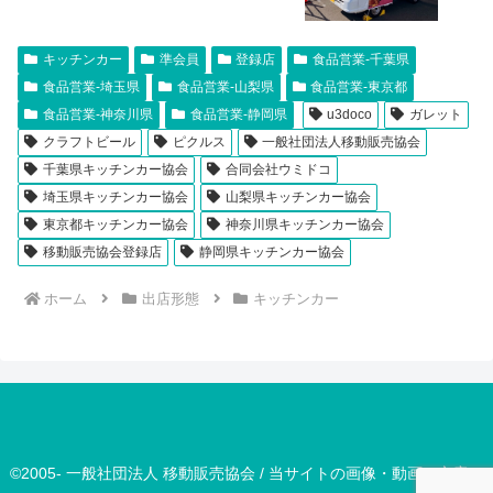
キッチンカー
準会員
登録店
食品営業-千葉県
食品営業-埼玉県
食品営業-山梨県
食品営業-東京都
食品営業-神奈川県
食品営業-静岡県
u3doco
ガレット
クラフトビール
ピクルス
一般社団法人移動販売協会
千葉県キッチンカー協会
合同会社ウミドコ
埼玉県キッチンカー協会
山梨県キッチンカー協会
東京都キッチンカー協会
神奈川県キッチンカー協会
移動販売協会登録店
静岡県キッチンカー協会
ホーム
出店形態
キッチンカー
©2005- 一般社団法人 移動販売協会 / 当サイトの画像・動画・文章は