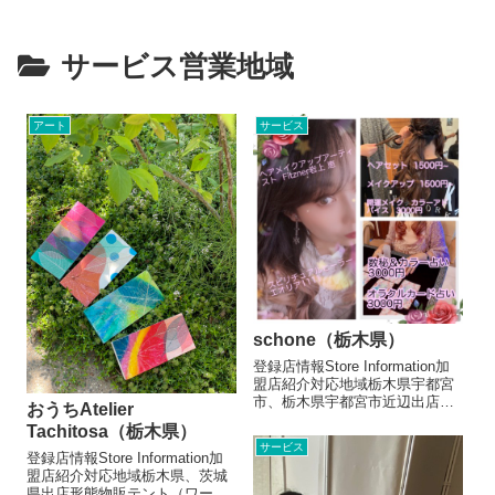
サービス営業地域
アート
サービス
schone（栃木県）
登録店情報Store Information加
盟店紹介対応地域栃木県宇都宮
市、栃木県宇都宮市近辺出店形
おうちAtelier
態サービス（占い、エンタメ系
Tachitosa（栃木県）
など）メニュー/販売・取扱品目
サービス
ヘアセット 1500円～、メイク
登録店情報Store Information加
1500円～、占い 1500円～お店
盟店紹介対応地域栃木県、茨城
よりヘアメイ...
県出店形態物販テント（ワーク