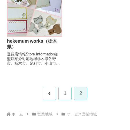
理学...
hekemum works（栃木
県）
登録店情報Store Information加
盟店紹介対応地域栃木県佐野
市、栃木市、足利市、小山市、
下野市、宇都宮市、上三川市、
鹿沼市、野木町群馬県太田市、
邑楽町、館林市 など出店形態物
販テント, ワークショップ、ハ
ンドメイド、クラフト系メ...
1
2
ホーム
営業地域
サービス営業地域