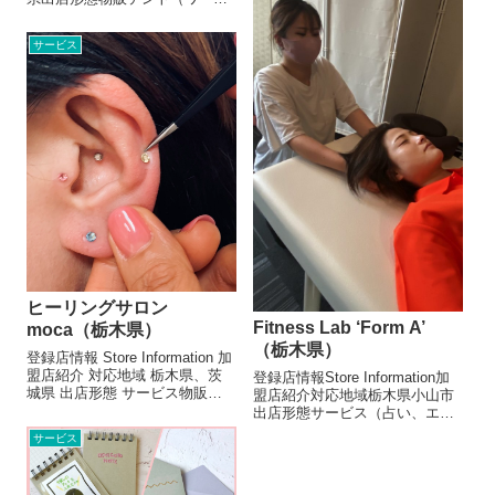
ショップ含む）メニュー/販売・
取扱品目ボタニーペインティン
サービス
グ作品1000円～、キッチンソー
プ800円、ワークショップ700円
～他お店より蓮...
ヒーリングサロン
Fitness Lab ‘Form A’
moca（栃木県）
（栃木県）
登録店情報 Store Information 加
盟店紹介 対応地域 栃木県、茨
登録店情報Store Information加
城県 出店形態 サービス物販テ
盟店紹介対応地域栃木県小山市
ント メニュー/販売・取扱品目
出店形態サービス（占い、エン
（参考数値です） 耳つぼジュエ
タメ系など）, その他メニュー/
サービス
リー お店より 体調不良や気に
販売・取扱品目筋膜リリース
なるツボに耳つぼジュエリーの
20分 1,000円リラクゼーション
シールを貼っ...
マッサージ 30分 1,500円（弊社