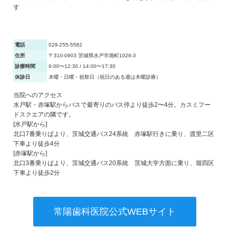
す
電話
029-255-5582
住所
〒310-0903 茨城県水戸市堀町1026-3
診療時間
9:00〜12:30 / 14:00〜17:30
休診日
木曜・日曜・祝祭日（祝日のある週は木曜診療）
当院へのアクセス
水戸駅・赤塚駅からバスで最寄りのバス停より徒歩2〜4分。カスミフー
ドスクエアの隣です。
[水戸駅から]
北口7番乗りばより、茨城交通バス24系統 赤塚駅行きに乗り、渡里二区
下車より徒歩4分
[赤塚駅から]
北口3番乗りばより、茨城交通バス20系統 茨城大学方面に乗り、堀四区
下車より徒歩2分
常陽歯科医院公式WEBサイト