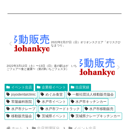
2022年2月27日（日）オリオンスクエア「オリスクひ
なまつり」
2022年3月12日（土）〜13日（日）道の駅はが いち
ごフェア〜食と健康〜（第2弾いちごフェスタ）
イベント出店
企業様イベント
出店実績
joyodentalclinic
めぐみ食堂
一般社団法人移動販売協会
常陽歯科医院
水戸市イベント
水戸市キッチンカー
水戸市クレープ
水戸市フードトラック
水戸市移動販売
移動販売協会
茨城県イベント
茨城県クレープキッチンカー
ホーム
出店管理区分
イベント出店