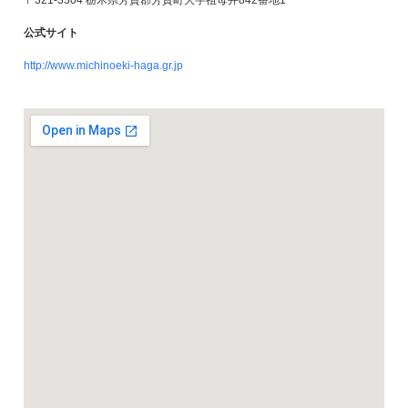
〒321-3304 栃木県芳賀郡芳賀町大字祖母井842番地1
公式サイト
http://www.michinoeki-haga.gr.jp