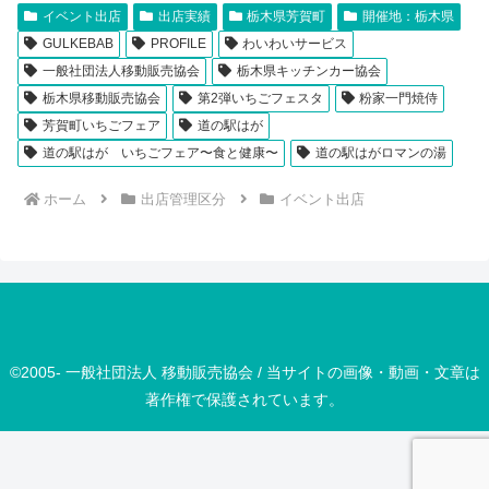
イベント出店
出店実績
栃木県芳賀町
開催地：栃木県
GULKEBAB
PROFILE
わいわいサービス
一般社団法人移動販売協会
栃木県キッチンカー協会
栃木県移動販売協会
第2弾いちごフェスタ
粉家一門焼侍
芳賀町いちごフェア
道の駅はが
道の駅はが いちごフェア〜食と健康〜
道の駅はがロマンの湯
ホーム
出店管理区分
イベント出店
©2005- 一般社団法人 移動販売協会 / 当サイトの画像・動画・文章は
著作権で保護されています。