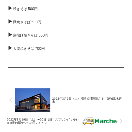
▶
焼きそば 500円
▶
豚焼きそば 600円
▶
唐揚げ焼きそば 650円
▶
大盛焼きそば 700円
2022年3月5日（土）常陽歯科医院さま（茨城県水戸
市）
2022年3月19日（土）〜20日（日）スプリングマルシ
ェin道の駅サシバの里いちかい