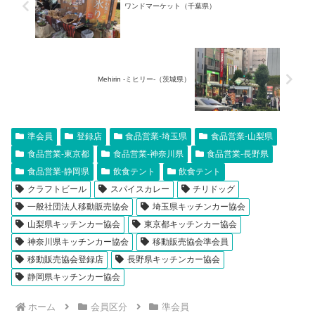
ワンドマーケット（千葉県）
Mehirin -ミヒリー-（茨城県）
準会員
登録店
食品営業-埼玉県
食品営業-山梨県
食品営業-東京都
食品営業-神奈川県
食品営業-長野県
食品営業-静岡県
飲食テント
飲食テント
クラフトビール
スパイスカレー
チリドッグ
一般社団法人移動販売協会
埼玉県キッチンカー協会
山梨県キッチンカー協会
東京都キッチンカー協会
神奈川県キッチンカー協会
移動販売協会準会員
移動販売協会登録店
長野県キッチンカー協会
静岡県キッチンカー協会
ホーム
会員区分
準会員