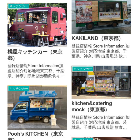
650円タコライス650円お店より
イチゴミニパフェ ...
キッチンカー
この店舗へのお問い合わせおす
すめのお店がたくさんあります
KAKILAND（東京都）
登録店情報 Store Information 加
盟店紹介 対応地域 東京都、千
橘屋キッチンカー（東京
葉県、神奈川県 出店形態 飲食
都）
キッチンカー飲食テント メニュ
登録店情報Store Information加
ー/販売・取扱品目 スイーツク
キッチンカー
盟店紹介対応地域東京都、千葉
ロッフル500円ベーコンチーズ
県、神奈川県出店形態飲食キッ
クロッフル600円バナナジュー
チンカーメニュー/販売・取扱品
ス450円...
目ホットドッグ680円～シュラ
キッチンカー
スコフランク350円メロンクリ
ームソーダ500円柚子ジンジャ
ーソーダ500円ビ...
kitchen&catering
mock（東京都）
登録店情報 Store Information 加
盟店紹介 対応地域 東京都、茨
城県、千葉県 出店形態 飲食キ
ッチンカー メニュー/販売・取
Pooh’s KITCHEN（東京
扱品目 ・ハンバーガー800円&