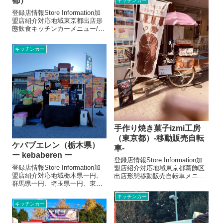
都）
キッチンカー
各種トッピング100円〜・ケバ
ブサンド500円・キューバサン
登録店情報Store Information加
ド500...
盟店紹介対応地域東京都出店形
態飲食キッチンカーメニュー/販
売・取扱品目（参考数値です）
ビール 500円ハイボー
キッチンカー
ル 400円緑茶ハイ 400
円レモンサワー 400円グレー
プサワー400...
手作り焼き菓子izmi工房
（東京都）-移動販売自転
ケバブエレン（栃木県）
車-
ー kebaberen ー
登録店情報Store Information加
登録店情報Store Information加
盟店紹介対応地域東京都葛飾区
盟店紹介対応地域栃木県一円、
出店形態移動販売自転車メニュ
群馬県一円、埼玉県一円、東京
ー/販売・取扱品目（参考数値で
都一円出店形態飲食キッチンカ
す）スティックケーキ 150
キッチンカー
ー, 飲食テントメニュー/販売・
円〜200円 6種類オリジナル珈
キッチンカー
取扱品目（参考数値です）ケバ
琲ドリップバック 3個380円お
ブサンド 700~800円ビベリエ
店よりアイスキャ...