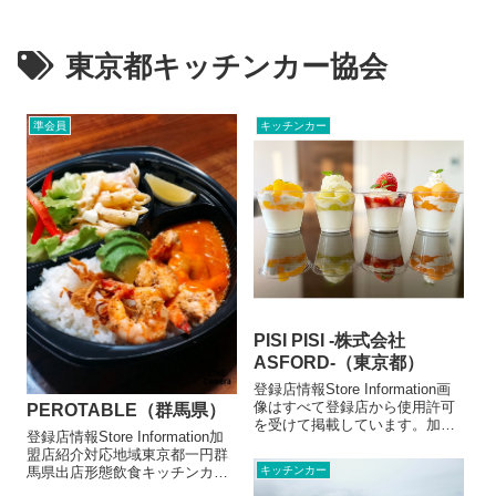
東京都キッチンカー協会
準会員
キッチンカー
PISI PISI -株式会社
ASFORD-（東京都）
登録店情報Store Information画
像はすべて登録店から使用許可
PEROTABLE（群馬県）
を受けて掲載しています。加盟
登録店情報Store Information加
店紹介対応地域東京都内一円、
盟店紹介対応地域東京都一円群
神奈川県川崎市出店形態飲食キ
馬県出店形態飲食キッチンカー
キッチンカー
ッチンカーメニュー/販売・取扱
メニュー/販売・取扱品目カレー
品目ＶＩＰイチゴパフェ1500円