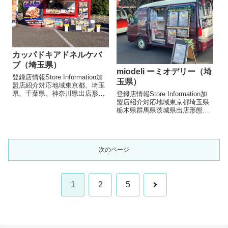
ケバブ 800~...
カッパドキアドネルケバ
ブ（埼玉県）
miodeli ーミオデリー（埼
登録店情報Store Information加
玉県）
盟店紹介対応地域東京都、埼玉
県、千葉県、神奈川県出店形態
登録店情報Store Information加
飲食キッチンカー, 飲食テント
盟店紹介対応地域東京都埼玉県
メニュー/販売・取扱品目（参考
栃木県群馬県茨城県出店形態飲
数値です）ケバブ600円ケバブ
食キッチンカーメニュー/販売・
丼700円ロングポテト600円～お
取扱品目（参考数値です）から
店より本場トル...
あげ ¥600自家製さくさくポテト
¥500キタアカリコロッケ ¥200
次のページ
もつ煮込...
1
2
5