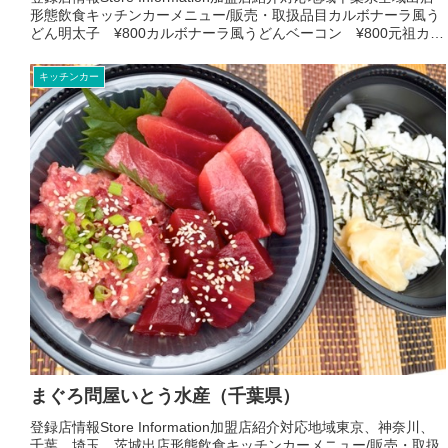
形態飲食キッチンカーメニュー/販売・取扱品目カルボナーラ風う
どん明太子 ¥800カルボナーラ風うどんベーコン ¥800元祖カル
ボナーラ風うどん ¥600ミートソース...
キッチンカー
まぐろ問屋いとう水産（千葉県）
登録店情報Store Information加盟店紹介対応地域東京、神奈川、
千葉、埼玉、茨城出店形態飲食キッチンカーメニュー/販売・取扱