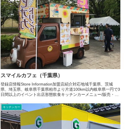
スマイルカフェ（千葉県）
登録店情報Store Information加盟店紹介対応地域千葉県、茨城
県、埼玉県、岐阜県千葉県柏市より片道100km以内岐阜県一円で3
日間以上のイベント出店形態飲食キッチンカーメニュー/販売・取
扱品目クレープ：400円～600円タピオカ...
キッチンカー