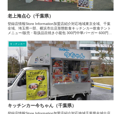
老上海点心（千葉県）
登録店情報Store Information加盟店紹介対応地域東京全域、千葉
全域、埼玉県一部、横浜市出店形態飲食キッチンカー飲食テント
メニュー/販売・取扱品目焼き小籠包 300円中華バーガー 600円ゴ
マ団子 300円麻辣はん ６５０お店よ...
キッチンカー
キッチンカー今ちゃん（千葉県）
登録店情報Store Information加盟店紹介対応地域千葉県全域出店