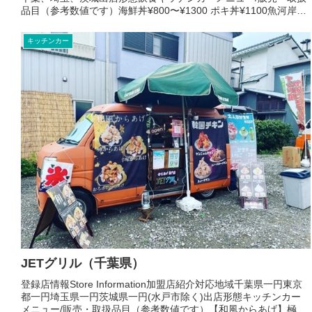
品目（参考数値です）海鮮丼¥800〜¥1300 ポキ丼¥1100魚河岸海
鮮クッパ¥900ガーリックシュリ...
キッチンカー
JETグリル（千葉県）
登録店情報Store Information加盟店紹介対応地域千葉県一円東京
都一円埼玉県一円茨城県一円(水戸市除く)出店形態キッチンカー
メニュー/販売・取扱品目（参考数値です）【和風からあげ】極か