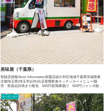
美味屋（千葉県）
登録店情報Store Information加盟店紹介対応地域千葉県茨城県東
京都埼玉県(埼玉市以外)出店形態飲食キッチンカーメニュー/販
売・取扱品目焼き小龍包 500円若鶏唐揚げ 500円ジャンボ餃
子 500円肉まん 350円中華点心などお...
キッチンカー