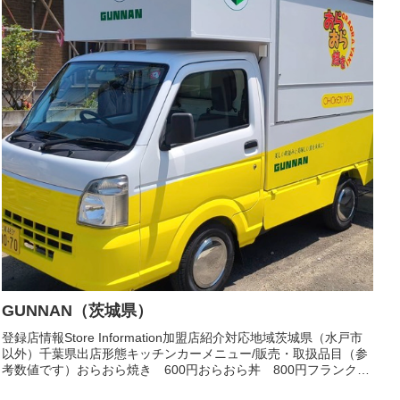
GUNNAN（茨城県）
登録店情報Store Information加盟店紹介対応地域茨城県（水戸市
以外）千葉県出店形態キッチンカーメニュー/販売・取扱品目（参
考数値です）おらおら焼き 600円おらおら丼 800円フランクフ
ルト 200円かき氷 300円かき氷ソー...