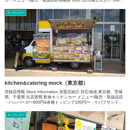
台湾アップルサイダー 250円台湾茶 2...
キッチンカー
kitchen&catering mock（東京都）
登録店情報 Store Information 加盟店紹介 対応地域 東京都、茨城
県、千葉県 出店形態 飲食キッチンカー メニュー/販売・取扱品目
・ハンバーガー800円&各種トッピング100円〜・ケバブサンド
500円・キューバサンド500...
キッチンカー