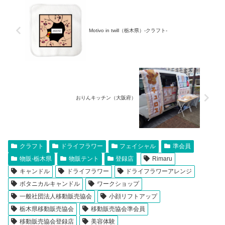
Motivo in twill（栃木県）-クラフト-
おりんキッチン（大阪府）
クラフト
ドライフラワー
フェイシャル
準会員
物販-栃木県
物販テント
登録店
Rimaru
キャンドル
ドライフラワー
ドライフラワーアレンジ
ボタニカルキャンドル
ワークショップ
一般社団法人移動販売協会
小顔リフトアップ
栃木県移動販売協会
移動販売協会準会員
移動販売協会登録店
美容体験