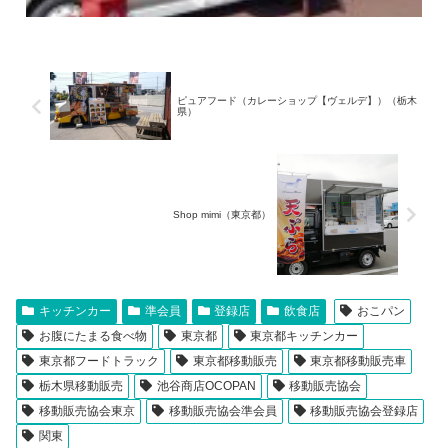
ピュアフード（カレーショップ【ヴェルデ】）（栃木
県）
Shop mimi（東京都）
キッチンカー
準会員
登録店
飲食店
おこパン
お腹にたまる食べ物
東京都
東京都キッチンカー
東京都フードトラック
東京都移動販売
東京都移動販売車
栃木県移動販売
池谷商店OCOPAN
移動販売協会
移動販売協会東京
移動販売協会準会員
移動販売協会登録店
関東