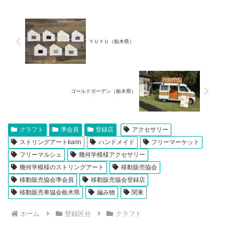
ＹＵＹＵ（栃木県）
ゴールドガーデン（栃木県）
クラフト
準会員
登録店
アクセサリー
ストリングアートkarin
ハンドメイド
フリーマーケット
フリーマルシェ
幾何学模様アクセサリー
幾何学模様のストリングアート
移動販売協会
移動販売協会準会員
移動販売協会登録店
移動販売車協会栃木県
編み物
関東
ホーム
登録区分
クラフト