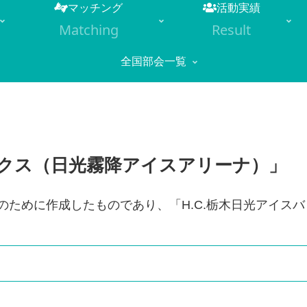
マッチング
活動実績
Matching
Result
全国部会一覧
ックス（日光霧降アイスアリーナ）」
のために作成したものであり、「H.C.栃木日光アイス