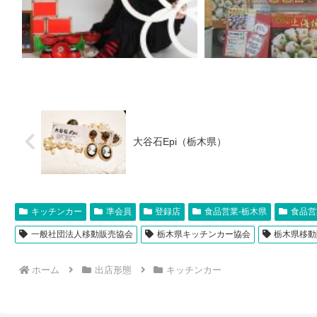
大谷石Epi（栃木県）
キッチンカー
準会員
登録店
食品営業-栃木県
食品営
一般社団法人移動販売協会
栃木県キッチンカー協会
栃木県移動
ホーム
出店形態
キッチンカー