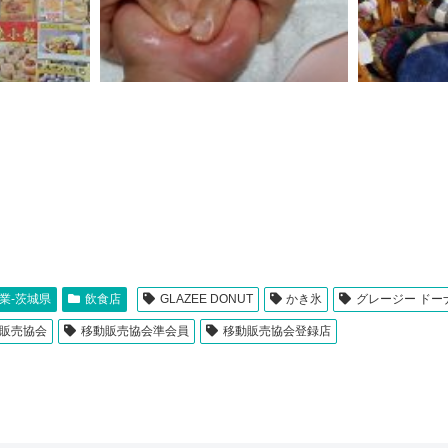
業-茨城県
飲食店
GLAZEE DONUT
かき氷
グレージー ドー
販売協会
移動販売協会準会員
移動販売協会登録店