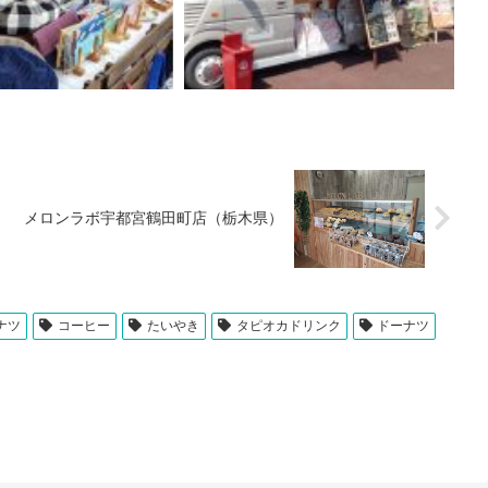
メロンラボ宇都宮鶴田町店（栃木県）
ナツ
コーヒー
たいやき
タピオカドリンク
ドーナツ