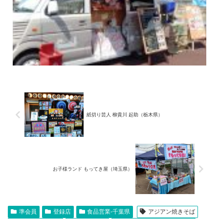
紙切り芸人 柳貴川 起助（栃木県）
お子様ランド もってき屋（埼玉県）
準会員
登録店
食品営業-千葉県
アジアン焼きそば