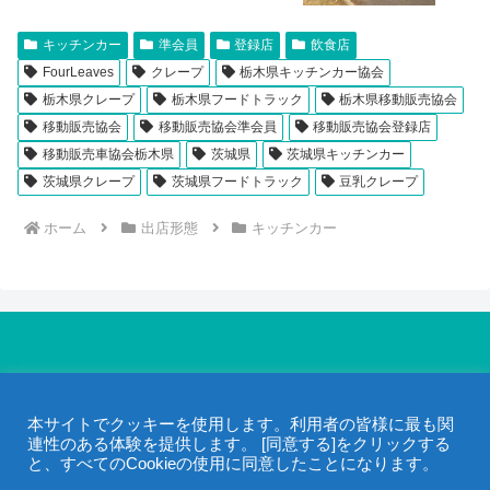
キッチンカー
準会員
登録店
飲食店
FourLeaves
クレープ
栃木県キッチンカー協会
栃木県クレープ
栃木県フードトラック
栃木県移動販売協会
移動販売協会
移動販売協会準会員
移動販売協会登録店
移動販売車協会栃木県
茨城県
茨城県キッチンカー
茨城県クレープ
茨城県フードトラック
豆乳クレープ
ホーム
出店形態
キッチンカー
©2005- 一般社団法人 移動販売協会 / 当サイトの画像・動画・文章は
著作権で保護されています。