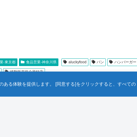
業-東京都
食品営業-神奈川県
aluckyfood
パン
ハンバーガー
移動販売協会登録店
ある体験を提供します。 [同意する]をクリックすると、すべての
©2005- 一般社団法人 