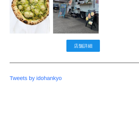
店舗詳細
Tweets by idohankyo