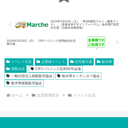
2024年2月24日（土）「第4回健長グルメ（健長ラン
チ）」（若者未来デザインフォーラム）栃木県庁前芝
生広場（元栃木会館跡地）
2024年2月25日（日）「CRTハウジング佐野総合住宅
展示場」
イベント出店
企業様イベント
住宅展示場
栃木県
買取出店
CRTハウジング足利50号会場
一般社団法人移動販売協会
栃木県キッチンカー協会
栃木県移動販売協会
ホーム
出店管理区分
イベント出店