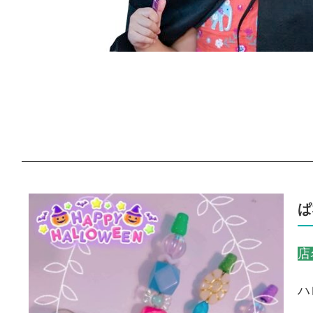
ぱ
店
ハ