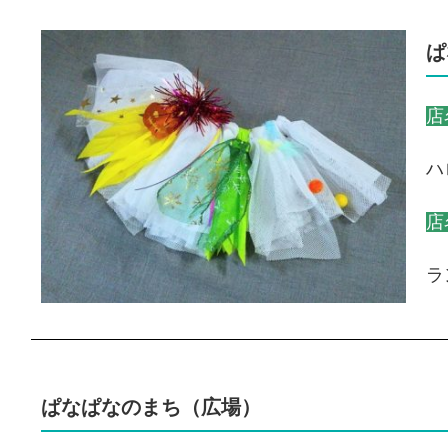
ぱ
店
ハ
店
ラ
ぱなぱなのまち（広場）