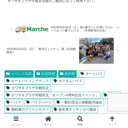
カワサキプラザ宇都宮北様のご案内に沿って利用下さい。
2023年8月26日（土）道の駅サシバの里いちかい「い
ってみっぺ夏フェスタ」（市貝町花火大会）
2023年9月10日（日）「東洋ビューティ」様（社内懇
親会）
イベント出店
出店実績
栃木県
オートバイ
オートバイメンテナンス
カスタムバイク
カワサキプラザ宇都宮北
カワサキプラザ宇都宮北「オープン4周年記念イベント」
カワ車
バイク
バイクパーツ
一般社団法人移動販売協会
挑戦者のグリーンカラー
栃木県キッチンカー協会
栃木県移動販売協会
メニュー
ホーム
検索
トップ