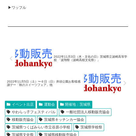
▶ワッフル
2022年11月3日（木・文化の日）茨城県立波崎高等学
校 「波翔祭（波崎高校文化祭）」
2022年11月5日（土）〜６日（日）井頭公園お客様感
謝デー「秋のスイーツフェア」他
イベント出店
運動会
開催地：茨城県
やわらっ子フェスティバル
一般社団法人移動販売協会
移動販売協会
茨城県キッチンカー協会
茨城県つくばみらい市立谷原小学校
茨城県学校祭
茨城県文化祭
茨城県移動販売協会