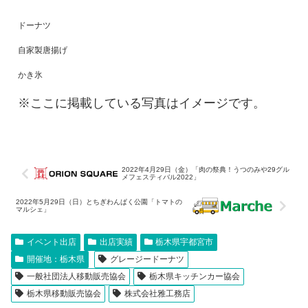
ドーナツ
自家製唐揚げ
かき氷
※ここに掲載している写真はイメージです。
2022年4月29日（金）「肉の祭典！うつのみや29グル
メフェスティバル2022」
2022年5月29日（日）とちぎわんぱく公園「トマトの
マルシェ」
イベント出店
出店実績
栃木県宇都宮市
開催地：栃木県
グレージードーナツ
一般社団法人移動販売協会
栃木県キッチンカー協会
栃木県移動販売協会
株式会社雅工務店