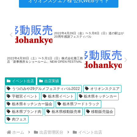
オリオンスクエア様 公式WEBサイト
2022年4月29日（金）〜５月8日（日）道の駅はが
20周年感謝フェスティバル
2022年4月30日（土）〜５月1日（日）株式会社雅工務
店「新事務所＆ショールーム」NEW OPEN FESTIVAL
イベント出店
出店実績
うつのみや29グルメフェスティバル2022
オリオンスクエア
宇都宮イベント
栃木県イベント
栃木県キッチンカー
栃木県キッチンカー協会
栃木県フードトラック
栃木県ブランド肉
栃木県移動販売車
移動販売協会
肉フェス
ホーム
出店管理区分
イベント出店