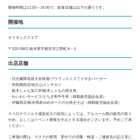
開催時間は11:00～16:00で、飲食店舗は以下の通りです。
開催地
オリオンスクエア
〒320-0802 栃木県宇都宮市江野町８−３
出店店舗
・日光霧降高原大笹牧場/ブラウンスイスてりやきバーガー
・和気精肉店/佐久山メンチカツ
・栃木しゃも加工所/栃木しゃもの焼き鳥
・わいわいサービス/とちぎ和牛牛串（移動販売協会会員）
・伊藤商店/栃木県産ゆめポークのせ焼きそば（移動販売協会会員）
※コロナウイルス感染拡大の状況によっては、アルコール類の販売の取り
やめ、もしくはイベント開催を中止とする場合がございます。予めご了承
ください。
ご来場の際は、マスクの着用、受付での消毒・検温・ご連絡先の記入等に